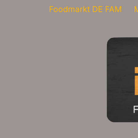
Ga
Foodmarkt DE FAM
M
naar
de
inhoud