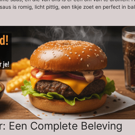
 is romig, licht pittig, een tikje zoet en perfect in b
: Een Complete Beleving