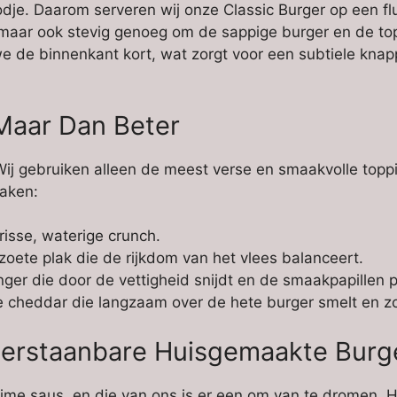
je. Daarom serveren wij onze Classic Burger op een fluw
, maar ook stevig genoeg om de sappige burger en de to
 we de binnenkant kort, wat zorgt voor een subtiele kna
Maar Dan Beter
 Wij gebruiken alleen de meest verse en smaakvolle to
aken:
risse, waterige crunch.
oete plak die de rijkdom van het vlees balanceert.
er die door de vettigheid snijdt en de smaakpapillen pr
 cheddar die langzaam over de hete burger smelt en zo
erstaanbare Huisgemaakte Burg
me saus, en die van ons is er een om van te dromen. He