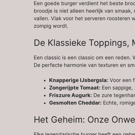
Een goede burger verdient het beste brood
broodje is niet alleen heerlijk van smaak
vallen. Vlak voor het serveren roosteren
zompig wordt.
De Klassieke Toppings, 
Een classic is een classic om een reden.
De perfecte harmonie van texturen en sm
Knapperige IJsbergsla:
Voor een f
Zongerijpte Tomaat:
Een sappige, z
Friszure Augurk:
De zure tegenhang
Gesmolten Cheddar:
Echte, romige
Het Geheim: Onze Onwe
Elke legendarische burger heeft een gehei